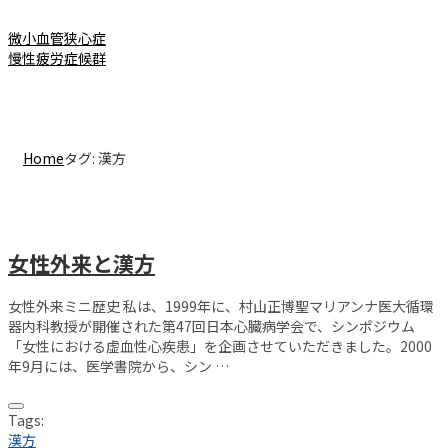
微小血管狭心症
慢性疲労症候群
タグ:
漢方
Home
タグ:
漢方
女性外来と漢方
女性外来ミニ歴史 私は、1999年に、村山正博聖マリアンナ医大循環
器内科教授が開催された第47回日本心臓病学会で、シンポジウム
「女性における虚血性心疾患」を企画させていただきました。2000
年9月には、医学書院から、シン …
Tags:
漢方