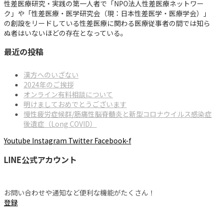
性差医療研究・実践の第一人者で「NPO法人性差医療ネットワー
ク」や「性差医療・医学研究会（現：日本性差医学・医療学会）」
の創設をリードしている性差医療に関わる医療従事者の間では知ら
ぬ者はいないほどの存在となっている。
最近の投稿
漢方へのいざない
2024年のご挨拶
オンライン有料相談について
明けましておめでとうございます
慢性疲労症候群/筋痛性脳脊髄炎と新型コロナウイルス感染症
後遺症（Long COVID）
Youtube
Instagram
Twitter
Facebook-f
LINE公式アカウント
お問い合わせや通知など便利な機能がたくさん！
登録