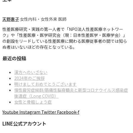
天野惠子
女性内科・女性外来 医師
性差医療研究・実践の第一人者で「NPO法人性差医療ネットワー
ク」や「性差医療・医学研究会（現：日本性差医学・医療学会）」
の創設をリードしている性差医療に関わる医療従事者の間では知ら
ぬ者はいないほどの存在となっている。
最近の投稿
漢方へのいざない
2024年のご挨拶
明けましておめでとうございます
慢性疲労症候群/筋痛性脳脊髄炎と新型コロナウイルス感染症
後遺症（Long COVID）
女性と骨粗しょう症
Youtube
Instagram
Twitter
Facebook-f
LINE公式アカウント