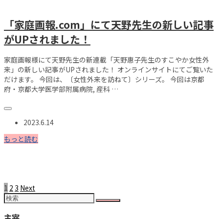
「家庭画報.com」にて天野先生の新しい記事
がUPされました！
家庭画報様にて天野先生の新連載「天野惠子先生のすこやか女性外
来」の新しい記事がUPされました！ オンラインサイトにてご覧いた
だけます。 今回は、〔女性外来を訪ねて〕シリーズ。 今回は京都
府・京都大学医学部附属病院, 産科 …
2023.6.14
もっと読む
Posts
1
2
3
Next
navigation
主宰