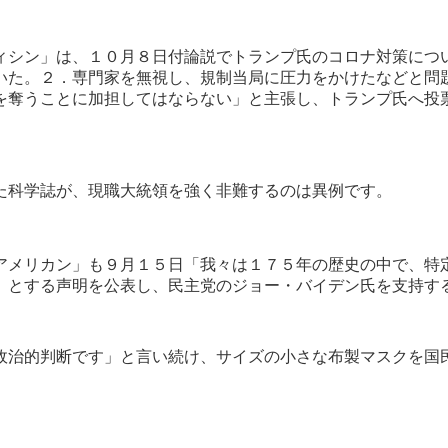
ィシン」は、１０月８日付論説でトランプ氏のコロナ対策につ
いた。２．専門家を無視し、規制当局に圧力をかけたなどと問
を奪うことに加担してはならない」と主張し、トランプ氏へ投
た科学誌が、現職大統領を強く非難するのは異例です。
アメリカン」も９月１５日「我々は１７５年の歴史の中で、特
」とする声明を公表し、民主党のジョー・バイデン氏を支持す
政治的判断です」と言い続け、サイズの小さな布製マスクを国