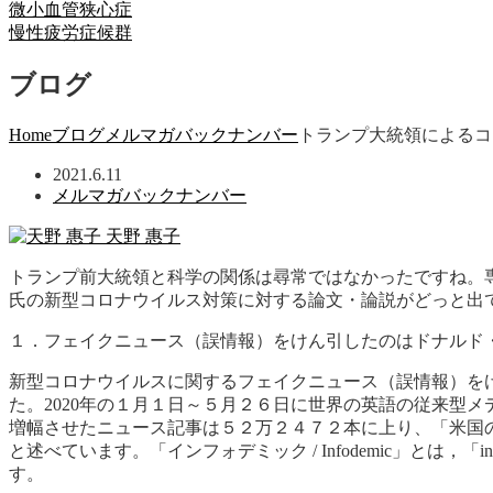
微小血管狭心症
慢性疲労症候群
ブログ
Home
ブログ
メルマガバックナンバー
トランプ大統領によるコ
2021.6.11
メルマガバックナンバー
天野 惠子
トランプ前大統領と科学の関係は尋常ではなかったですね。
氏の新型コロナウイルス対策に対する論文・論説がどっと出
１．フェイクニュース（誤情報）をけん引したのはドナルド
新型コロナウイルスに関するフェイクニュース（誤情報）をけ
た。2020年の１月１日～５月２６日に世界の英語の従来型
増幅させたニュース記事は５２万２４７２本に上り、「米国
と述べています。「インフォデミック / Infodemic」とは，
す。