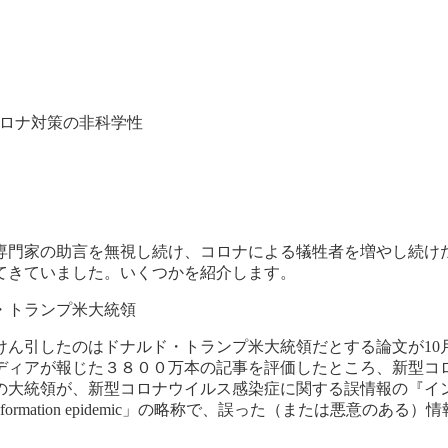
ロナ対策の非科学性
専門家の助言を無視し続け、コロナによる犠牲者を増やし続け
てきていました。いくつかを紹介します。
・トランプ米大統領
ん引したのはドナルド・トランプ米大統領だとする論文が10
メディアが報じた３８００万本の記事を評価したところ、新型
の大統領が、新型コロナウイルス感染症に関する誤情報の『イ
「information epidemic」の略称で、誤った（または悪