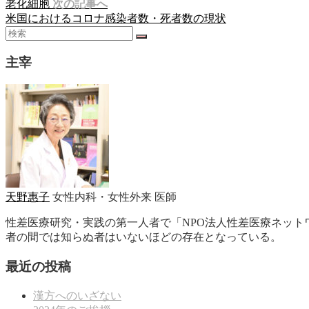
老化細胞
次の記事へ
米国におけるコロナ感染者数・死者数の現状
主宰
天野惠子
女性内科・女性外来 医師
性差医療研究・実践の第一人者で「NPO法人性差医療ネッ
者の間では知らぬ者はいないほどの存在となっている。
最近の投稿
漢方へのいざない