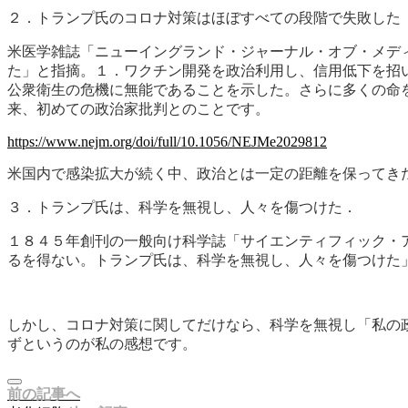
２．トランプ氏のコロナ対策はほぼすべての段階で失敗した
米医学雑誌「ニューイングランド・ジャーナル・オブ・メデ
た」と指摘。１．ワクチン開発を政治利用し、信用低下を招
公衆衛生の危機に無能であることを示した。さらに多くの命
来、初めての政治家批判とのことです。
https://www.nejm.org/doi/full/10.1056/NEJMe2029812
米国内で感染拡大が続く中、政治とは一定の距離を保ってき
３．トランプ氏は、科学を無視し、人々を傷つけた．
１８４５年創刊の一般向け科学誌「サイエンティフィック・
るを得ない。トランプ氏は、科学を無視し、人々を傷つけた
しかし、コロナ対策に関してだけなら、科学を無視し「私の
ずというのが私の感想です。
前の記事へ