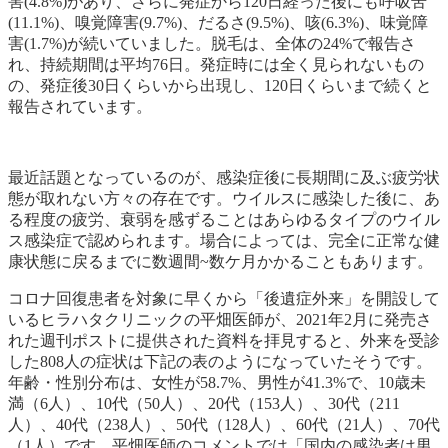
害(4.8%)
があり、さらに発症から
120日
経った後にも
呼吸苦
(11.1%)
、
嗅覚障害(9.7%)
、
だるさ(9.5%)
、
咳(6.3%)
、
味覚障
害(1.7%)
が続いていました。脱毛は、全体の24%で報告さ
れ、持続期間は平均76日。発症時には全く見られないもの
の、発症後30日くらいから出現し、120日くらいまで続くと
報告されています。
最近話題となっているのが、
感染症後に長期間に及ぶ疲労状
態が取れない方々の存在です。ウイルスに感染した後に、あ
る程度の疲労、衰弱を感ずることはあらゆるタイプのウイル
ス感染症で認められます。場合によっては、完全に正常な健
康状態に戻るまでに数週間~数ケ月かかることもあります。
コロナ回復患者を対象に早くから「後遺症外来」を開設して
いるヒラハタクリニックの平畑医師が、2021年2月に発売さ
れた週刊ポストに提供された資料を拝見すると、外来を受診
した808人の症状は下記の表のようになっていたそうです。
年齢・性別分布は、女性が58.7%、男性が41.3%で、10歳未
満（6人）、10代（50人）、20代（153人）、30代（211
人）、40代（238人）、50代（128人）、60代（21人）、70代
（1人）です。平畑医師のコメントでは「国内の感染者は男