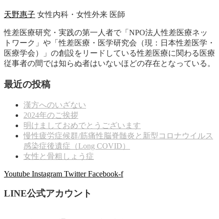
天野惠子
女性内科・女性外来 医師
性差医療研究・実践の第一人者で「NPO法人性差医療ネッ
トワーク」や「性差医療・医学研究会（現：日本性差医学・
医療学会）」の創設をリードしている性差医療に関わる医療
従事者の間では知らぬ者はいないほどの存在となっている。
最近の投稿
漢方へのいざない
2024年のご挨拶
明けましておめでとうございます
慢性疲労症候群/筋痛性脳脊髄炎と新型コロナウイルス
感染症後遺症（Long COVID）
女性と骨粗しょう症
Youtube
Instagram
Twitter
Facebook-f
LINE公式アカウント