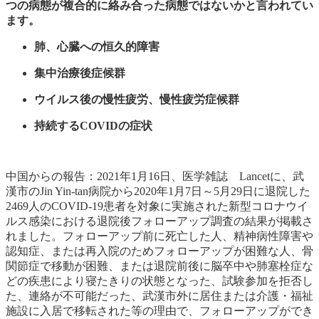
つの病態が複合的に絡み合った病態ではないかと言われてい
ます。
肺、心臓への恒久的障害
集中治療後症候群
ウイルス後の慢性疲労、慢性疲労症候群
持続するCOVIDの症状
中国からの報告：
2021年1月16日、医学雑誌 Lancetに、武
漢市のJin Yin-tan病院から2020年1月7日～5月29日に退院した
2469人のCOVID-19患者を対象に実施された新型コロナウイ
ルス感染における退院後フォローアップ調査の結果が掲載さ
れました。フォローアップ前に死亡した人、精神病性障害や
認知症、または再入院のためフォローアップが困難な人、骨
関節症で移動が困難、または退院前後に脳卒中や肺塞栓症な
どの疾患により寝たきりの状態となった、試験参加を拒否し
た、連絡が不可能だった、武漢市外に居住または介護・福祉
施設に入居で移転された等の理由で、フォローアップができ