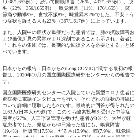
1,038/1,655例）、続いて
睡眠障害
（
26％
、437/1,655例）、
脱
毛
（
22%
、359/1655例）、
嗅覚異常
（
11%
、176/1655）、
関
節痛や動悸
9%
、
食欲不振
8%
、
味覚異常
7%
でした。
不安・う
つ症状
を訴える人も
23％（
367/1,617例）に上っています。
また、入院中の症状が重症だった患者では、肺の拡散障害お
よび画像所見の異常がより深刻であることも示され、著者は
「これらの集団では、長期的な回復介入を必要とする」と述
べています。
日本からの報告：
日本からのLong COVIDに関する最初の報
告は、2020年10月の国立国際医療研究センターからの報告で
す。
国立国際医療研究センターに入院していた新型コロナ患者に
退院後に電話インタビューを行い、それぞれの症状の持続に
ついて詳細に聴取したものです。
最終的に回答が得られたの
は63人
(日本人が9割)で、このうち酸素投与を受けた中等症
患者が27%、人工呼吸管理を受けた患者が8％で、大半が軽
症患者でした。発症から
60日
経った後にも、
嗅覚障害
(19.4%)
、
呼吸苦(17.5%)
、
だるさ(15.9%)
、
咳(7.9%)
、
味覚障