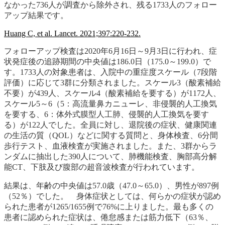
なかった736人が調査から除外され、残る
1733人のフォロー
アップ結果
です。
Huang C, et al. Lancet. 2021;397:220-232.
フォローアップ検査は2020年6月16日～9月3日に行われ、症
状発症後の追跡期間の中央値は186.0日（175.0～199.0）で
す。1733人の対象患者は、入院中の重症度スケール（7段階
評価）に応じて3群に分類されました。スケール3（酸素補給
不要）が439人、スケール4（酸素補給を要する）が1172人、
スケール5～6（5：高流量鼻カニューレ、非侵襲的人工換気
を要する、6：体外式膜型人工肺、侵襲的人工換気を要す
る）が122人でした。
全員に対し、退院後の症状、健康関連
の生活の質（QOL）などに関する質問と、身体検査、6分間
歩行テスト、血液検査が実施されました。
また、3群からラ
ンダムに抽出した390人について、肺機能検査、胸部高分解
能CT、下肢及び腹部の超音波検査が行われています。
結果は、年齢の中央値は57.0歳（47.0～65.0）、男性が897例
（52％）でした。 身体症状としては、何らかの症状が認め
られた患者が1265/1655例で76%に上りました。最も多くの
患者に認められた症状は、
倦怠感または筋力低下
（
63％
、